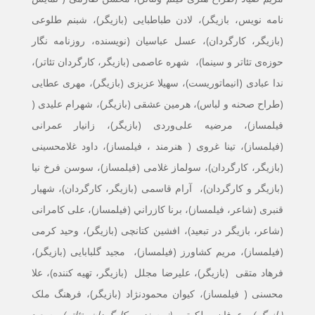
نامه نویس، بازیگر)، لادن طباطبایی (بازیگر)، شبنم طلوعی
(بازیگر، کارگردان)، عسل عباسیان (نویسنده، روزنامه نگار
حوزه‌ی تئاتر و سینما)، شهره عاصمی (بازیگر، کارگردان تئاتر)،
ندا عبادی (انیماتوریست)، سهیلا عزیزی (بازیگر)، مهری عطایی
(طراح صحنه و لباس)، هرمین عشقی (بازیگر)، شهرام علیدی (
فیلمساز)، مرضیه علی‌وردی (بازیگر)، زانیار عمرانی
(فیلمساز)، تینا غروی ( هنرمند ، فیلمساز)، داود غلامحسینی
(بازیگر، کارگردان)، سولماز غلامی (فیلمساز)، سوسن فرخ نیا
(بازیگر و کارگردان)، آرام قاسمی (بازیگر، کارگردان)، شهیار
قنبری (شاعر، فیلمساز)، برنا كازراني (فيلمساز)، علی کامرانی
(شاعر، بازیگر در تبعید)، افشین کتانچی (بازیگر)، وحید کرمی
(فیلمساز)، مريم كشاورز (فيلمساز)، مجید گلبابایی (بازیگر)،
فرهاد متقی (بازیگر)، علیرضا مجلل (بازیگر، تهیه کننده)، علا
محسنی ( فیلمساز)، کیوان محمودنژاد (بازیگر)،
فرهنگ ملک
(بازیگر)
، عرفان ملکوتی
(نویسنده، کارگردان تئاتر)
، سعید