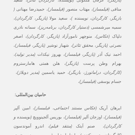
منافی
(فیلمساز)
، مهتاب منصور
(فيلمساز)
، حمیدرضا مهنانی
(
بازیگر، کارگردان، نویسنده )
، سعید مولا
(بازیگر، کارگردان)
،
سمیه میرشمسی
(دستیار کارگردان، برنامه‌ریز)
، سمانه نادری
دلپاک
(عکاس)
، منوچهر نامورآزاد
(بازیگر، کارگردان)
، اصغر
نصرتی
(بازیگر، محقق تئاتر)
، شهباز نوشير
(بازيگر، فيلمساز)
،
احمد نیک آذر
(بازیگر، فیلمساز)
، بهروز نیکذات
(مدیر تولید)
،
بهرام وطن پرست
(بازیگر)
، هلن همتی هامارستروم
(کارگردان، دراماتورژ، بازیگر)
، حمید یاسمین
(مدیر دوبلاژ)
،
حسام یوسفی
(فیلمساز)
،
حامیان بین‌المللی:
ایرهان آریک
(عکاس مستند اجتماعی، فیلمساز)
، امین آلپر
(فیلمساز)
، اوزجان آلپر
(فیلمساز)
، بوریس آلجینوویچ
(نویسنده و
کارگردان)
،
صنم آیتک
(منتقد فیلم)
، اندرو آموندسون
(کارگردان، تهیه کننده)
،
لیزا استیل
(موسس، مدیر هنری