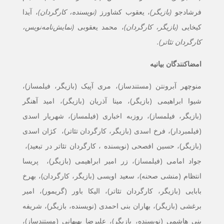
فرشادجو
(بازیگر)
، یعقوب کشاورز
(نویسنده، کارگردان)
، آیدا
کیخایی
(بازیگر، کارگردان)
،
محمد یعقوبی
(نمایش‌نامه‌نویس،
کارگردان تئاتر).
امضاکنندگان بیانیه
منوچهر آبرونتن (مستندساز)، مری آپیک (بازیگر، فیلمساز)،
شیوا ابراهیمی (بازیگر)، مینا آذریان (بازیگر)، امید آهنگر
(بازیگر، فیلمساز)، روزبه اخباری (فیلمساز)، شهریار اسدی
(فیلمبردار)، فرخ اسدی (بازیگر، کارگردان تئاتر)، کژان اسدی
(بازیگر)، حسین افصحی (نویسنده ، کارگردان تئاتر در تبعید)،
جواد امامی (فیلمساز)، زر امیر ابراهیمی (بازیگر)، پریسا
انتظام (منشی صحنه)، سعید اویسی (بازیگر، کارگردان)، بهرخ
بابایی (بازیگر، کارگردان تئاتر)، الیکا باور (گریمور)، امیر
برغشی (بازیگر)، بهاران بنی احمدی (نویسنده، بازیگر)، شریفه
بنی هاشمی (نویسنده، بازیگر)، علیرضا بهبهانی (مستندساز)،