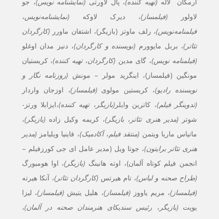
آرمگان لاله
(تهیه کننده)
،
پال لاوِرتی
(نمایشنامه نویس)
، جو
لاولور
(فیلمساز)
، دیرک لاوکه
(نمایشنامه‌نویس،
فیلمنامه‌نویس)
، رلف ماوتز (بازیگر)، اشتفان ماورر
(کارگردان
تئاتر)
، بربل مایوورم
(نویسنده و کارگردان)
، دنیز مدان اوغلو
(فیلمنامه نویس)
، گای مدین
(کارگردان، تهیه کننده)
، کریستیان
مونگین (فیلمساز)،
اینگرید مولر – مونش
(روزنامه نگار و
نویسنده رادیو)
، کریستین مولوی
(فیلمساز)،
اوزجان واردار
(تدوینگر فیلم)
، کاترین وایلر
(بازیگر، تهیه کننده)،
ایزابلا ورتز-
شوتر
(مدیر هنری تئاتر، بازیگر)
، کریمه وکیل زاده
(بازیگر)
،
ماتیاس ماریا ویتمن
(منتقد فیلم، آکادمیک)
، فاینیا ویلیامز
(مدیر
هنری تئاتر برایتون)
، جوتا ویل (مدیر عامل ای جی کورزفیلم –
انجمن فیلم کوتاه آلمان)، اوته هانینگ
(بازیگر)
، اوا هومبورگ
(طراح صحنه و لباس)
، تام هیرتس
(کارگردان تئاتر)
، آنکا هیرته
(فیلمساز)
، مریم یاووز
(فیلمساز)
، هلیل یتیش
(فیلمساز)
، لیزا
یوپت
(بازیگر، رئیس سندیکای هنرمندان صحنه در آلمان)
،