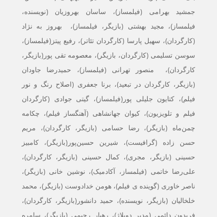
جمشید بهرامی (فیلمساز)، ساسان بهروزیان (نویسنده،
فیلمساز)، مجید بهشتی (بازیگر، فیلمساز)، بهروز به نژاد
(کارگردان)، سهیل پارسا (کارگردان تئاتر)، رفیع پیتز(فیلمساز)،
سوسن تسلیمی (کارگردان، بازیگر)، معصومه تقی پور(بازیگر،
کارگردان)، منصور تهرانی (فیلمساز)، حمیدرضا جاودان
(بازیگر، کارگردان در تبعید)، برنا جعفری (اصلاح رنگ و نور
فیلم)، کتایون جلیلی پور(فیلمساز)، گیتی جوادی (کارگردان
فیلم و تلویزیون)، کیوان جهانشاهی (آهنگساز فیلم)، چکامه
چمن‌ماه (بازیگر)، رضا حسامی (بازیگر، کارگردان)، مریم
حسن زاده (گرافیست)، شیرین حسین‌پور(بازیگر)، کامبیز
حسینی (بازیگر، مجری)، کمال حسینی (بازیگر، کارگردان)،
علی‌رضا خاتمی (فیلمساز، آکادمیک)، نوشین خانی (بازیگر)،
ناصر خاوری (گوینده ی فیلم)، هومن خدادوست (بازيگر)، محمد
خلخالیان (بازیگر، نویسنده)، حمید دانشور(بازیگر، کارگردان)،
فریدون دائمی (مدیر دوبلاژ)، رهیار رحیمی (بازیگر)، سامره