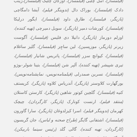
(فیلمساز)
، امل چلبی
(فیلمساز)
، اوزکان چلیک
(فیلمساز)
،زینب
دادک
(فیلمساز)
، بوراک دال
(تدوینگر فیلم)
، آیشا دامگاچی
(بازیگر، فیلمساز)
،
طارق داود
(فیلمساز)
، ایگور درلیکا
(فیلمساز)
، کورشات دمیر
(بازیگر)
، سویل دمیرچی
(تهیه کننده)
،
اوزلم دورماز
(بازیگر)
، دانیلا دی فلیس
(فیلمساز)
، آگوست
زیرنر
(بازیگر، موزیسین)
، لین ساچِز
(فیلمساز)
، گلیز ساغلام
(فیلمساز)
،
کیوانچ سزر
(فیلمساز)
، پاتریس شانیار
(فیلمساز)،
تیری شپیشر
(تهیه کننده)،
آلپر شن
(فیلمساز)
، بتینا شولر-بوژو
(فیلمساز)
، نسرین صمدرلی
(فیلمنامه‌نویس، نمایشنامه‌نویس)
،
بورگهارت کلاوسنر
(بازیگر)
، آندریاس کلاوه
(بازیگر)
، کریستف
کنیه
(فیلمساز)
، گلچین کوتور شاهین
(بازیگر)
، کارستن کاستلان
(منتقد فیلم)
، ارنست کونارک
(بازیگر، کارگردان)
، چیچک
کهرمان
(تدوینگر فیلم)
، اسرا کیزلدوغان
(بازیگر)
، سارا گاورون
(فیلمساز)
، اشتفانی گایگر
(طراح صحنه و لباس)
، جان گریسون
(کارگردان، تهیه کننده)
، گالی گلد
(رئیس سینما باربیکن)
،