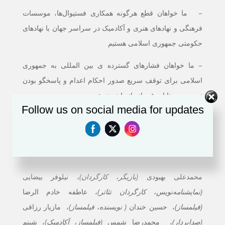
– ما خواهان قطع هرگونه همکاری فستیوال‌ها، موسسات
فرهنگی و نهادهای هنری و آکادمیک در سراسر جهان با نهادهای
حکومتی جمهوری اسلامی هستیم
– ما خواهان فشارهای گسترده ی بین المللی به جمهوری
اسلامی برای توقف سریع صدور احکام اعدام و پاسخگو بودن
نسبت به جنایات غیر انسانی‌اش هستیم
Follow us on social media for updates
بیایید تا صدای ایرانیان به ویژه کودکان و زنان ایران باشیم و
یک‌صدا، همبستگی جهانی و انسانی را معنایی دوباره بخشیم
بنیانگذاران کانون
محمدعلی بهبودی
(بازیگر، کارگردان)
، نیلوفر بیضایی
(نمایشنامه‌نویس، کارگردان تئاتر)
،
عاطفه خادم الرضا
(فیلمساز)
، حسین خندان
( نویسنده، فیلمساز)
، مازیار رزاقی
(صدابردار)
، محمدرضا شمس
(فیلمساز، آکادمیک)
،
شبنم