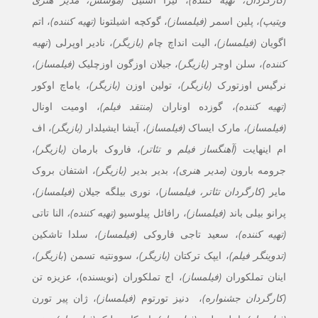
ویتیپ)
، پلین اسمر
(فیلمساز)
، گوکچه اشیلتونا
(تهیه کننده)
، اتم
اگویان
(فیلمساز)
، الیت انداچ چام
(بازیگر)
، نادیر اوپرلی (
تهیه
کننده)
،
سلن اوچر
(بازیگر)
، جیلان اوزگون اوزچلیک
(فیلمساز)
،
نرگیس اوزتورک
(بازیگر)
، تولین اوزن
(بازیگر)
، یاماچ اوکور
(تهیه کننده)
،
گ
و
زده اوناران
(منتقد فیلم)
، اومیت اونال
(فیلمساز)،
مارک ایساک
(فیلمساز)
، آیشا ایشیلدار
(بازیگر)
، اف
ام اینهایت
(آهنگساز فیلم و تئاتر)
، فاروک بارمان
(بازیگر)
،
جرومه بارون
(مدیر هنری)
، بدیر بدیر
(بازیگر)
، اشتفان بروک
مایر
(کارگردان تئاتر، فیلمساز
)، نوری بیلگه جیلان
(فیلمساز)
،
پرانو بیلی باند
(فیلمساز)
، رافائل پیلوسیو
(تهیه کننده)،
النا تاتی
(تهیه کننده)
، سعید تاجی فاروکی
(فیلمساز)
، سلدا تاشکین
(تدوینگر فیلم)
،
ایپک ترکتان
(بازیگر)
، سوونتیه تسمن (
بازیگر)
،
اینان تملکوران
(فیلمساز)
، اج تملکوران (نویسنده)، عزیزه تن
(کارگردان جشنواره)
، دنیز تورتوم
(فیلمساز)
، ژان پیر تورن