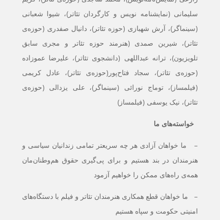
سلیمانی (نمایشنامه نویس و کارگردان تئاتر)، شیوا شعبانی
(سینماگر)، آرش شهبازی (حوزه تئاتر)، دانیال صفدری (حوزه‌ی
تئاتر)، شیرین صمدی (هنرمند حوزه تئاتر و مجری سابق
تلویزیون)، ترانه عبداللهی (دانشجوی تئاتر)، علیرضا عموزاده
(حوزه‌ی تئاتر)، سجاد فتاح‌پور(حوزه‌ی تئاتر)، عادل کریمی
(فیلمساز)، توماج نورائی (سینماگر)، علی یزدالی (حوزه‌ی
تئاتر)، نیک یوسفی (فیلمساز)
خواسته‌های ما
– ما خواهان آزادی هر چه سریعتر تمامی زندانیان سیاسی و
هنرمندان در بند هستیم و برای پی‌گیری حقوق هم‌وطنان‌مان
همه‌ی راه‌های ممکن را خواهیم آزمود
– ما خواهان قطع همکاری هنرمندان تئاتر و فیلم با دستگاه‌های
امنیتی حکومت و سپاه هستیم