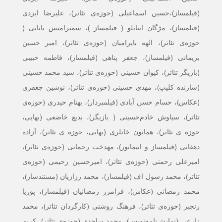
(فیلمساز)،حسین اسماعیلی (حوزه‌ی تئاتر)، علیرضا ایزدی
(فیلمساز)، مژگان اینانلو ( فیلمساز )، سمیرامیس بابایی (
حوزه‌ی تئاتر)، الهه بایرامیان (حوزه‌ی تئاتر)، امیر حسین
بریمانی (فیلمساز)، جعفر پناهی (فیلمساز)، فاطمه حبیبی
(بازیگر تئاتر)، کیوان حسینی (حوزه‌ی تئاتر)، سید محمد حسینی
(سازنده کلیپ)، مهدی حسینی (حوزه‌ی تئاتر)، نوشین جعفری
(عکاس)، حسام حسن آبادی (فیلمبردار)، بهنام حیدری (حوزه‌ی
تئاتر)، سیاوش خادم‌حسینی ( بازیگر)، بدیع خاضعی (بهایی،
حوزه ی تئاتر)، همایون خانلری (بهایی، حوزه ی تئاتر)، آزاده
دهقانی (فیلمساز و انیماتور)، مهدخت رحمانی (حوزه‌ی تئاتر)،
امیرعلی رحمتی (حوزه‌ی تئاتر)، امیرحسین رحیمی (حوزه‌ی
تئاتر)، محمد رسول اف (فیلمساز)، محمد رزازیان (مستندساز)،
محمد رمضانی (عکاس)، فرامرز رمضانیان (فیلمساز)، پوریا
رنجبر (حوزه‌ی تئاتر)، فرهنگ روشنی (کارگردان تئاتر)، محمد
زارعی (نمایش‌نامه‌نویس)، محمد ساجدی (حوزه‌ی تئاتر)، کریم