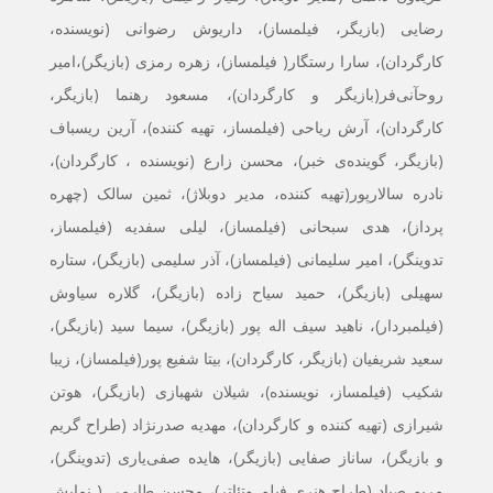
رضایی (بازیگر، فیلمساز)، داریوش رضوانی (نویسنده،
کارگردان)، سارا رستگار( فیلمساز)، زهره رمزی (بازیگر)،امیر
روحآنی‌فر(بازیگر و کارگردان)، مسعود رهنما (بازیگر،
کارگردان)، آرش ریاحی (فیلمساز، تهیه کننده)، آرین ریسباف
(بازیگر، گوینده‌ی خبر)، محسن زارع (نویسنده ، کارگردان)،
نادره سالارپور(تهیه کننده، مدیر دوبلاژ)، ثمین سالک (چهره
پرداز)، هدی سبحانی (فیلمساز)، لیلی سفدیه (فیلمساز،
تدوینگر)، امیر سلیمانی (فیلمساز)، آذر سلیمی (بازیگر)، ستاره
سهیلی (بازیگر)، حمید سیاح زاده (بازیگر)، گلاره سیاوش
(فیلمبردار)، ناهید سیف اله پور (بازیگر)، سیما سید (بازیگر)،
سعید شریفیان (بازیگر، کارگردان)، بیتا شفیع پور(فیلمساز)، زیبا
شکیب (فیلمساز، نویسنده)، شیلان شهبازی (بازیگر)، هوتن
شیرازی (تهیه کننده و کارگردان)، مهدیه صدرنژاد (طراح گریم
و بازیگر)، ساناز صفایی (بازیگر)، هایده صفی‌یاری (تدوینگر)،
مریم صیاد (طراح هنری فیلم‌ وتئاتر)، محسن طارمی ( نمایش